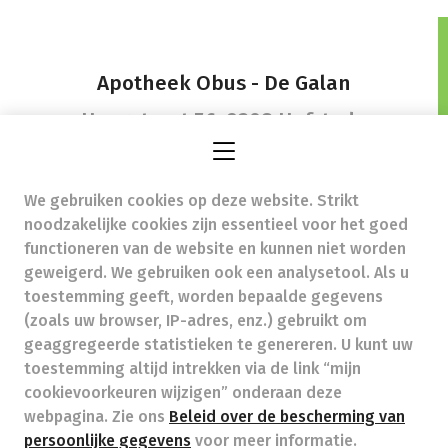
Apotheek Obus - De Galan
Hoogstraat 56,
9308 Hofstade
We gebruiken cookies op deze website. Strikt
noodzakelijke cookies zijn essentieel voor het goed
- Ondernemingsnummer (BTW nr.) (BE)0434817643
functioneren van de website en kunnen niet worden
Beroepstitel:
Apotheker werkzaam in België
geweigerd. We gebruiken ook een analysetool. Als u
toestemming geeft, worden bepaalde gegevens
Beroepsvereniging:
Algemene Pharmaceutische
Bond
autorisatienummer FAGG 412902
(zoals uw browser, IP-adres, enz.) gebruikt om
Valt onder toezicht van de Orde der Apothekers,
geaggregeerde statistieken te genereren. U kunt uw
02/537.42.67, Henri Jasparlaan 94 1060 Brussel
toestemming altijd intrekken via de link “mijn
Deontologie:
Code van de farmaceutische plichtenleer
cookievoorkeuren wijzigen” onderaan deze
Tarieven terugbetaalde zorg
webpagina. Zie ons
Beleid over de bescherming van
persoonlijke gegevens
voor meer informatie.